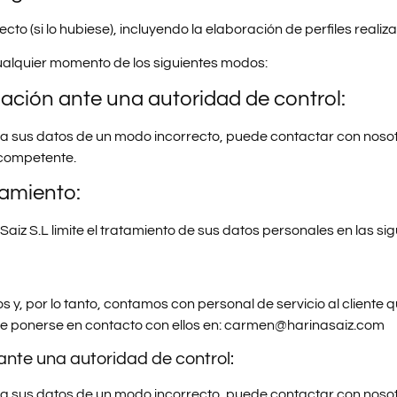
to (si lo hubiese), incluyendo la elaboración de perfiles reali
ualquier momento de los siguientes modos:
ción ante una autoridad de control:
rata sus datos de un modo incorrecto, puede contactar con nos
 competente.
tamiento:
 Saiz S.L limite el tratamiento de sus datos personales en las si
y, por lo tanto, contamos con personal de servicio al cliente q
e ponerse en contacto con ellos en: carmen@harinasaiz.com
nte una autoridad de control:
rata sus datos de un modo incorrecto, puede contactar con nos