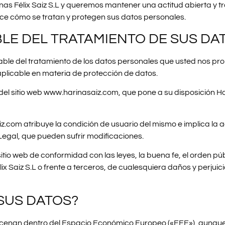
as Félix Saiz S.L y queremos mantener una actitud abierta y tr
ece cómo se tratan y protegen sus datos personales.
BLE DEL TRATAMIENTO DE SUS D
able del tratamiento de los datos personales que usted nos pro
plicable en materia de protección de datos.
 del sitio web www.harinasaiz.com, que pone a su disposición Har
z.com atribuye la condición de usuario del mismo e implica la 
 Legal, que pueden sufrir modificaciones.
itio web de conformidad con las leyes, la buena fe, el orden públ
élix Saiz S.L o frente a terceros, de cualesquiera daños y per
SUS DATOS?
cenan dentro del Espacio Económico Europeo («EEE»), aunque t